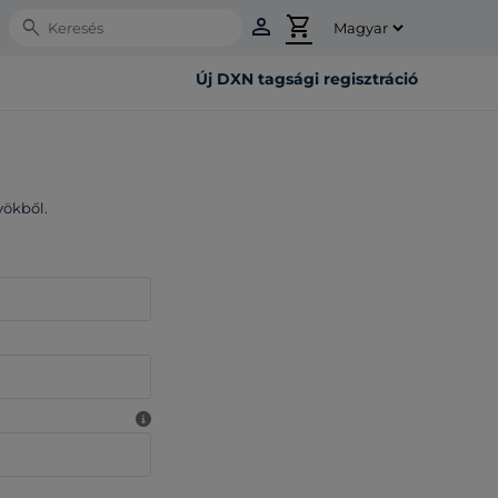
person
shopping_cart
Search
Új DXN tagsági regisztráció
yökből.