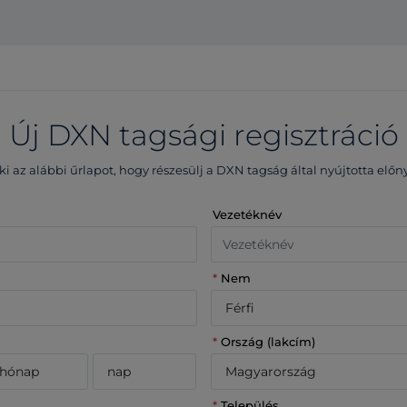
Új DXN tagsági regisztráció
 ki az alábbi űrlapot, hogy részesülj a DXN tagság által nyújtotta előn
Vezetéknév
*
Nem
*
Ország (lakcím)
*
Település