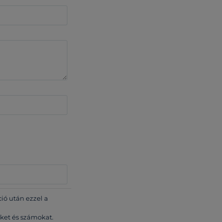
ió után ezzel a
űket és számokat.