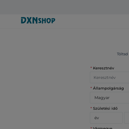
Töltsd
*
Keresztnév
*
Állampolgárság
*
Születési idő
*
Vármegye